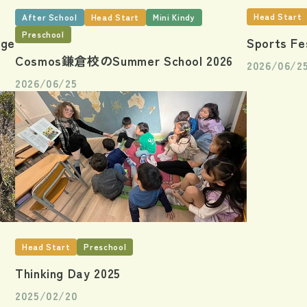
Head Start
After School
Head Start
Mini Kindy
Preschool
Sports Fe
ge
Cosmos鎌倉校のSummer School 2026
2026/06/2
2026/06/25
Head Start
Preschool
Thinking Day 2025
2025/02/20