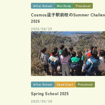
After School
Mini Kindy
Preschool
Cosmos逗子駅前校のSummer Challen
2026
2026/06/25
After School
Head Start
Preschool
Spring School 2025
2025/05/30