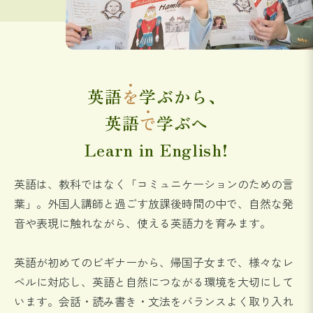
英語
を
学ぶから、
英語
で
学ぶへ
Learn in English!
英語は、教科ではなく「コミュニケーションのための言
葉」。
外国人講師と過ごす放課後時間の中で、
自然な発
音や表現に触れながら、使える英語力を育みます。
英語が初めてのビギナーから、帰国子女まで、様々なレ
ベルに対応し、
英語と自然につながる環境を大切にして
います。
会話・読み書き・文法をバランスよく取り入れ