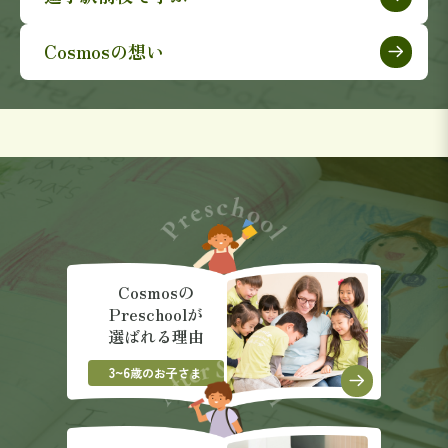
Cosmosの想い
Cosmosの
Preschoolが
選ばれる理由
3~6
歳のお子さま