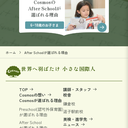
Cosmosの
After Schoolが
選ばれる理由
6~18
歳のお子さま
ホーム
After Schoolが選ばれる理由
世界へ羽ばたけ 小さな国際人
TOP
講師・スタッフ
Cosmosの想い
校舎
Cosmosが選ばれる理由
鎌倉校
Preschool(認可外保育園)
逗子駅前校
が選ばれる理由
英検・進学先
After School
ニュース
が選ばれる理由