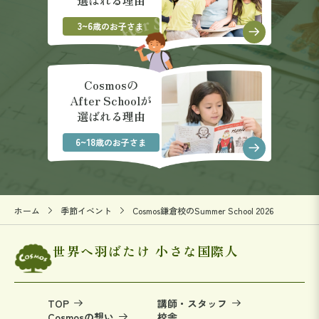
3~6
歳のお子さま
Cosmosの
After Schoolが
選ばれる理由
6~18
歳のお子さま
ホーム
季節イベント
Cosmos鎌倉校のSummer School 2026
世界へ羽ばたけ 小さな国際人
TOP
講師・スタッフ
Cosmosの想い
校舎