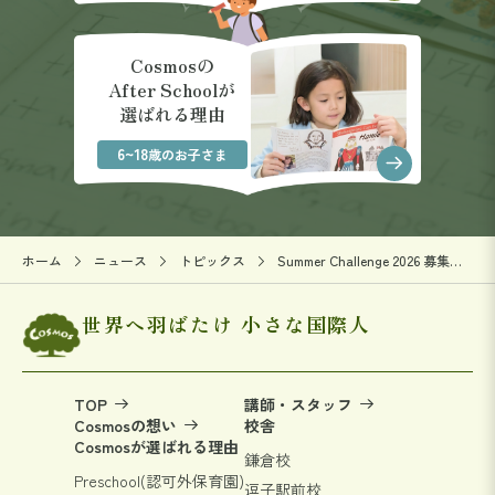
Cosmosの
After Schoolが
選ばれる理由
6~18
歳のお子さま
ホーム
ニュース
トピックス
Summer Challenge 2026 募集スタート！
世界へ羽ばたけ 小さな国際人
TOP
講師・スタッフ
Cosmosの想い
校舎
Cosmosが選ばれる理由
鎌倉校
Preschool(認可外保育園)
逗子駅前校